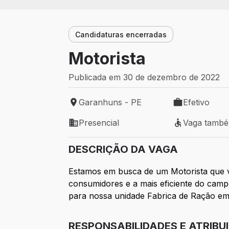
Candidaturas encerradas
Motorista
Publicada em 30 de dezembro de 2022
Garanhuns - PE
Efetivo
Local de trabalho: Garanhuns - PE
Tipo de vaga: 
Presencial
Vaga tamb
Modelo de trabalho: Presencial
Vaga também 
DESCRIÇÃO DA VAGA
Estamos em busca de um Motorista que v
consumidores e a mais eficiente do campo
para nossa unidade Fabrica de Ração e
RESPONSABILIDADES E ATRIBU