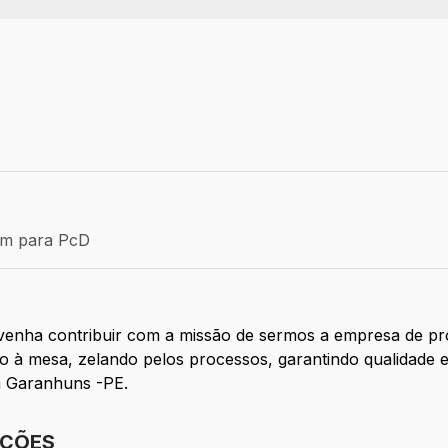
Efetivo
ém para PcD
para PcD
enha contribuir com a missão de sermos a empresa de pr
 à mesa, zelando pelos processos, garantindo qualidade e e
m Garanhuns -PE.
IÇÕES