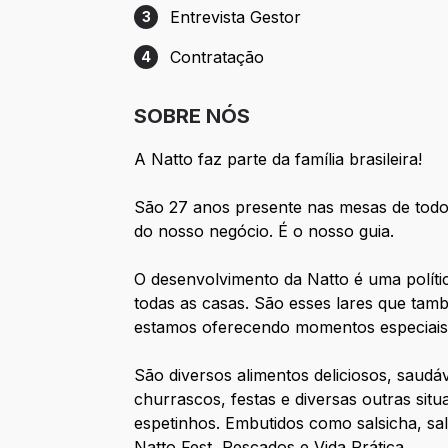
Entrevista Gestor
3
Etapa 3: Entrevista Gestor
Contratação
4
Etapa 4: Contratação
SOBRE NÓS
A Natto faz parte da família brasileira!
São 27 anos presente nas mesas de todo
do nosso negócio. É o nosso guia.
O desenvolvimento da Natto é uma polít
todas as casas. São esses lares que ta
estamos oferecendo momentos especiais
São diversos alimentos deliciosos, saudá
churrascos, festas e diversas outras sit
espetinhos. Embutidos como salsicha, sal
Natto Fest, Pescados e Vida Prática.