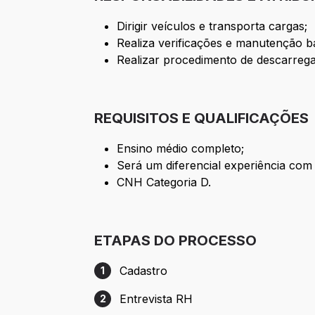
Dirigir veículos e transporta cargas;
Realiza verificações e manutenção bá
Realizar procedimento de descarreg
REQUISITOS E QUALIFICAÇÕES
Ensino médio completo;
Será um diferencial experiência co
CNH Categoria D.
ETAPAS DO PROCESSO
Cadastro
1
Etapa 1: Cadastro
Entrevista RH
2
Etapa 2: Entrevista RH