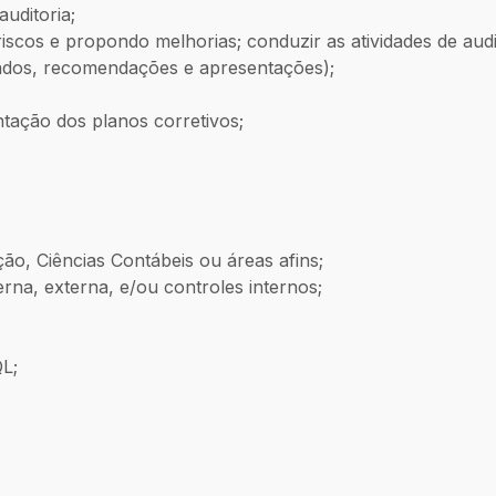
uditoria;
 riscos e propondo melhorias; conduzir as atividades de au
tados, recomendações e apresentações);
ação dos planos corretivos;
ão, Ciências Contábeis ou áreas afins;
erna, externa, e/ou controles internos;
L;