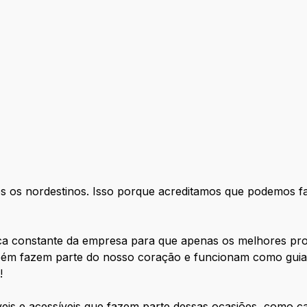
s os nordestinos. Isso porque acreditamos que podemos f
ica constante da empresa para que apenas os melhores p
mbém fazem parte do nosso coração e funcionam como guia
!
veis e acessíveis que fazem parte dessas ocasiões, como c