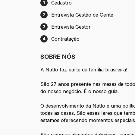
Cadastro
1
Etapa 1: Cadastro
Entrevista Gestão de Gente
2
Etapa 2: Entrevista Gestão de Gente
Entrevista Gestor
3
Etapa 3: Entrevista Gestor
Contratação
4
Etapa 4: Contratação
SOBRE NÓS
A Natto faz parte da família brasileira!
São 27 anos presente nas mesas de todo
do nosso negócio. É o nosso guia.
O desenvolvimento da Natto é uma polít
todas as casas. São esses lares que ta
estamos oferecendo momentos especiais
São diversos alimentos deliciosos, saudá