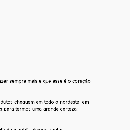
azer sempre mais e que esse é o coração
rodutos cheguem em todo o nordeste, em
s para termos uma grande certeza:
afé da manhã, almoço, jantar,