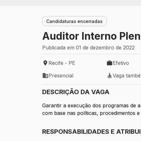
Candidaturas encerradas
Auditor Interno Ple
Publicada em 01 de dezembro de 2022
Recife - PE
Efetivo
Local de trabalho: Recife - PE
Tipo de vaga: 
Presencial
Vaga tamb
Modelo de trabalho: Presencial
Vaga também 
DESCRIÇÃO DA VAGA
Garantir a execução dos programas de au
com base nas políticas, procedimentos e 
RESPONSABILIDADES E ATRIBU