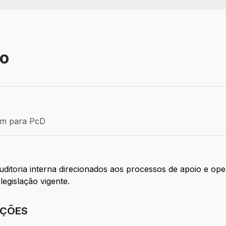
no
Efetivo
ém para PcD
para PcD
ditoria interna direcionados aos processos de apoio e ope
legislação vigente.
IÇÕES